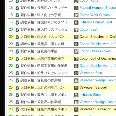
15
調達依頼：副葬品のクルタ
Cotton Kurta
15
製作依頼：長旅用のトラウザー
Padded Hempen Trouse
15
製作依頼：職人向けの手袋
Cotton Work Gloves
15
調達依頼：採掘師向けのダブレ…
Initiate's Doublet Vest
20
製作依頼：商人向けのサッシュ
Cotton Sash
20
大口依頼：職人向けのズボン
Cotton Breeches of Craf
20
調達依頼：義勇兵に贈る衣服
Cotton Doublet Vest of
20
製作依頼：返礼用の手袋
Cotton Dress Gloves
20
大口依頼：伐採作業用の頭巾
Cotton Coif of Gathering
20
製作依頼：防壁工事用の作業着
Cotton Doublet Vest of 
25
製作依頼：船乗り向けのシャツ
Velveteen Shirt
25
調達依頼：返礼用の作業帽
Velveteen Wedge Cap o
25
大口依頼：流行の別珍ズボン
Velveteen Sarouel
25
製作依頼：義勇兵に贈るズボン
Initiate's Slops
25
製作依頼：返礼用の作業帽
Velveteen Wedge Cap o
25
大口依頼：採集作業用のズボン
Velveteen Sarouel of Ga