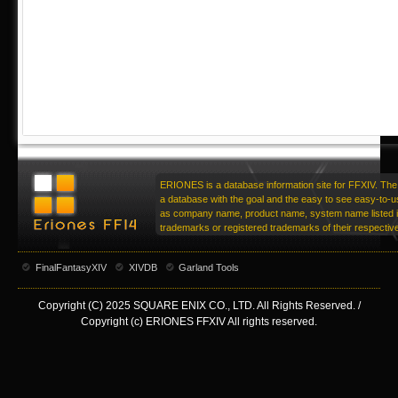
ERIONES is a database information site for FFXIV. The 
a database with the goal and the easy to see easy-to-u
as company name, product name, system name listed in
trademarks or registered trademarks of their respecti
FinalFantasyXIV
XIVDB
Garland Tools
Copyright (C) 2025 SQUARE ENIX CO., LTD. All Rights Reserved. /
Copyright (c) ERIONES FFXIV All rights reserved.