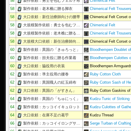
58
製作依頼：勇士を包むフェルト布
Chimerical Felt
58
製作依頼：老木樵に贈る脚衣
Chimerical Felt Trouser
58
大口依頼：新任治療師向けの腰帯
Chimerical Felt Corset
58
大規模製作依頼：勇士を包むフ…
Chimerical Felt
58
大規模製作依頼：老木樵に贈る…
Chimerical Felt Trouser
58
大規模大口依頼：新任治療師向…
Chimerical Felt Corset
60
製作依頼：異国の「きゅろっと」
Bloodhempen Doublet of
60
製作依頼：担夫役に贈る作業着
Bloodhempen Culottes 
60
大口依頼：脇役用の衣装
Bloodhempen Armguard
62
製作依頼：準主役用の腰巻
Ruby Cotton Cloth
62
製作依頼：異国職人の紅玉綿布
Ruby Cotton Sash of He
62
大口依頼：異国の「がすきん」
Ruby Cotton Gaskins of
64
製作依頼：異国の「ちゅにっく」
Kudzu Tunic of Striking
64
製作依頼：カッコイイキュロット
Kudzu Culottes of Gathe
64
大口依頼：在庫不足の葛苧
Kudzu Thread
66
製作依頼：カッコイイロングサ…
Serge Turban of Craftin