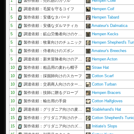
1
製作依頼：売れ筋のカウル
Hempen Cowl
1
調達依頼：毛髪を守るコイフ
Hempen Coif
5
製作依頼：安価なタバード
Hempen Tabard
5
製作依頼：安価なダルマティカ
Amateur's Dalmatica
5
調達依頼：鉱山労働者向けのケ…
Hempen Kecks
5
製作依頼：牧童向けのチュニック
Hempen Shepherd's Tun
5
製作依頼：侍者向けのズボン
Amateur's Breeches
5
調達依頼：新米冒険者向けのア…
Hempen Acton
10
製作依頼：粗品用の麦わら帽子
Straw Hat
10
製作依頼：採掘師向けのスカーフ
Cotton Scarf
10
調達依頼：交易商人向けのター…
Cotton Turban
10
製作依頼：技師に贈るグローブ
Hempen Bracers
10
製作依頼：輸出用の手袋
Cotton Halfgloves
10
調達依頼：グリダニア向けの麦…
Stablehand's Hat
15
製作依頼：グリダニア向けのチ…
Cotton Shepherd's Tuni
15
製作依頼：グリダニア向けのズ…
Initiate's Slops