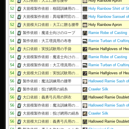
52
大口依頼：大工に贈る腰帯
Holy Rainbow Apron
52
大規模製作依頼：格闘訓練用の…
Holy Rainbow Shirt of St
52
大規模製作依頼：異端審問官の…
Holy Rainbow Sarouel o
52
大規模大口依頼：大工に贈る腰帯
Holy Rainbow Apron
54
製作依頼：魔道士向けのローブ
Ramie Robe of Casting
54
製作依頼：大工増員用の布巻
Ramie Turban of Craftin
54
大口依頼：実技試験用の手袋
Ramie Halfgloves of Hea
54
大規模製作依頼：魔道士向けの…
Ramie Robe of Casting
54
大規模製作依頼：大工増員用の…
Ramie Turban of Craftin
54
大規模大口依頼：実技試験用の…
Ramie Halfgloves of Hea
56
製作依頼：魔法訓練用の腰帯
Hallowed Ramie Sash of
56
製作依頼：投げ網用の絹糸
Crawler Silk
56
大口依頼：義勇弓兵用の胴衣
Hallowed Ramie Double
56
大規模製作依頼：魔法訓練用の…
Hallowed Ramie Sash of
56
大規模製作依頼：投げ網用の絹糸
Crawler Silk
56
大規模大口依頼：義勇弓兵用の…
Hallowed Ramie Double