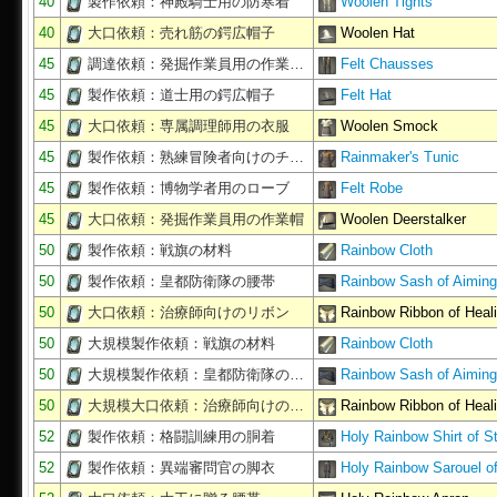
40
製作依頼：神殿騎士用の防寒着
Woolen Tights
40
大口依頼：売れ筋の鍔広帽子
Woolen Hat
45
調達依頼：発掘作業員用の作業…
Felt Chausses
45
製作依頼：道士用の鍔広帽子
Felt Hat
45
大口依頼：専属調理師用の衣服
Woolen Smock
45
製作依頼：熟練冒険者向けのチ…
Rainmaker's Tunic
45
製作依頼：博物学者用のローブ
Felt Robe
45
大口依頼：発掘作業員用の作業帽
Woolen Deerstalker
50
製作依頼：戦旗の材料
Rainbow Cloth
50
製作依頼：皇都防衛隊の腰帯
Rainbow Sash of Aiming
50
大口依頼：治療師向けのリボン
Rainbow Ribbon of Heal
50
大規模製作依頼：戦旗の材料
Rainbow Cloth
50
大規模製作依頼：皇都防衛隊の…
Rainbow Sash of Aiming
50
大規模大口依頼：治療師向けの…
Rainbow Ribbon of Heal
52
製作依頼：格闘訓練用の胴着
Holy Rainbow Shirt of St
52
製作依頼：異端審問官の脚衣
Holy Rainbow Sarouel o