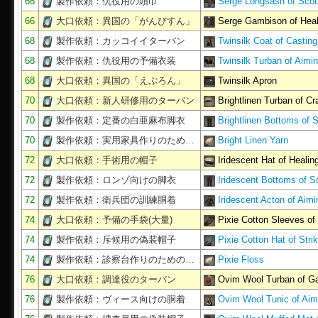
66
製作依頼：仇役用の頭巾
Serge Longsash of Scou
66
大口依頼：異国の「がんびすん」
Serge Gambison of Heal
68
製作依頼：カッコイイターバン
Twinsilk Coat of Casting
68
製作依頼：仇役用の予備衣装
Twinsilk Turban of Aimi
68
大口依頼：異国の「えぷろん」
Twinsilk Apron
70
大口依頼：新人研修用のターバン
Brightlinen Turban of Cra
70
製作依頼：定番の白亜麻布脚衣
Brightlinen Bottoms of S
70
製作依頼：実用家具作りのため…
Bright Linen Yarn
72
大口依頼：手術用の帽子
Iridescent Hat of Healin
72
製作依頼：ロンゾ向けの脚衣
Iridescent Bottoms of S
72
製作依頼：衛兵団の訓練胴着
Iridescent Acton of Aimi
74
大口依頼：予備の手袋(大量)
Pixie Cotton Sleeves of
74
製作依頼：斥候用の偽装帽子
Pixie Cotton Hat of Stri
74
製作依頼：診察台作りのための…
Pixie Floss
76
大口依頼：調達役のターバン
Ovim Wool Turban of Ga
76
製作依頼：ヴィース向けの胴着
Ovim Wool Tunic of Aim