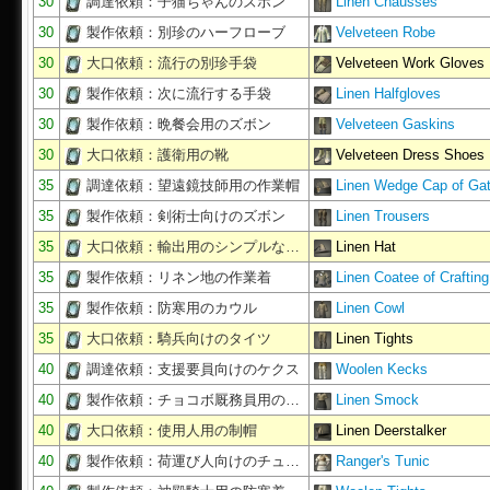
30
調達依頼：子猫ちゃんのズボン
Linen Chausses
30
製作依頼：別珍のハーフローブ
Velveteen Robe
30
大口依頼：流行の別珍手袋
Velveteen Work Gloves
30
製作依頼：次に流行する手袋
Linen Halfgloves
30
製作依頼：晩餐会用のズボン
Velveteen Gaskins
30
大口依頼：護衛用の靴
Velveteen Dress Shoes
35
調達依頼：望遠鏡技師用の作業帽
Linen Wedge Cap of Gat
35
製作依頼：剣術士向けのズボン
Linen Trousers
35
大口依頼：輸出用のシンプルな…
Linen Hat
35
製作依頼：リネン地の作業着
Linen Coatee of Crafting
35
製作依頼：防寒用のカウル
Linen Cowl
35
大口依頼：騎兵向けのタイツ
Linen Tights
40
調達依頼：支援要員向けのケクス
Woolen Kecks
40
製作依頼：チョコボ厩務員用の…
Linen Smock
40
大口依頼：使用人用の制帽
Linen Deerstalker
40
製作依頼：荷運び人向けのチュ…
Ranger's Tunic