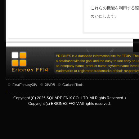
これらの機能を利用する際
めいたします。
ERIONES is a database information site for FFXIV. The 
a database with the goal and the easy to see easy-to-u
as company name, product name, system name listed in
trademarks or registered trademarks of their respecti
FinalFantasyXIV
XIVDB
Garland Tools
Copyright (C) 2025 SQUARE ENIX CO., LTD. All Rights Reserved. /
Copyright (c) ERIONES FFXIV All rights reserved.