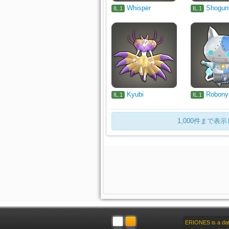
Whisper
Shogun
IL.1
IL.1
Kyubi
Robony
IL.1
IL.1
1,000件まで
ERIONES is a data