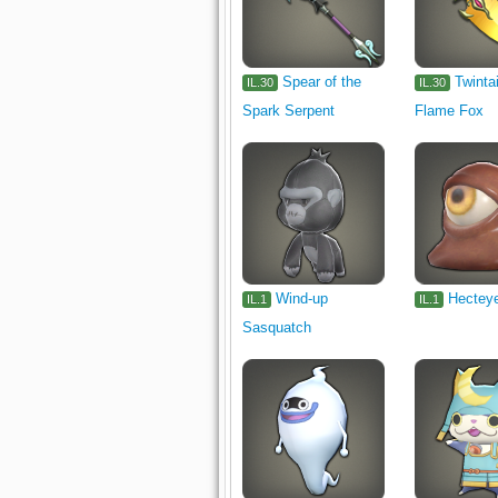
Spear of the
Twintai
IL.30
IL.30
Spark Serpent
Flame Fox
Wind-up
Hectey
IL.1
IL.1
Sasquatch