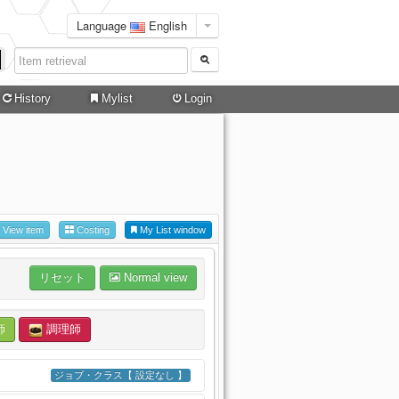
Language
English
History
Mylist
Login
View item
Costing
My List window
リセット
Normal view
師
調理師
ジョブ・クラス【 設定なし 】