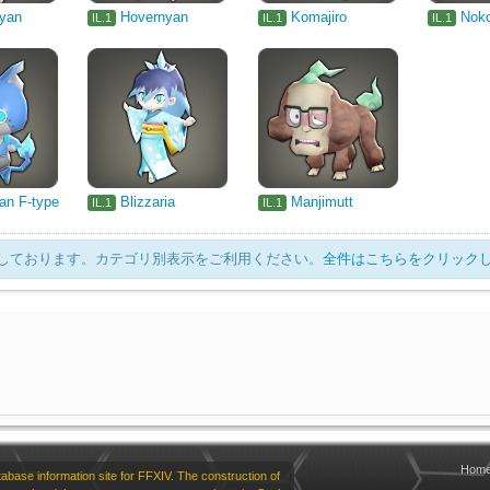
yan
Hovernyan
Komajiro
Nok
IL.1
IL.1
IL.1
an F-type
Blizzaria
Manjimutt
IL.1
IL.1
表示しております。カテゴリ別表示をご利用ください。
全件はこちらをクリック
Hom
base information site for FFXIV. The construction of