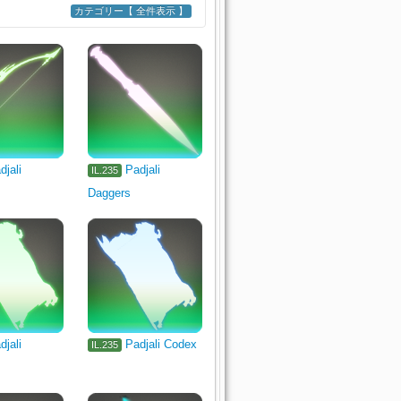
カテゴリー【 全件表示 】
adiator's Arm
Marauder's Arm
s Grimoire
Shield
Meal
djali
Padjali
IL.235
Daggers
djali
Padjali Codex
IL.235