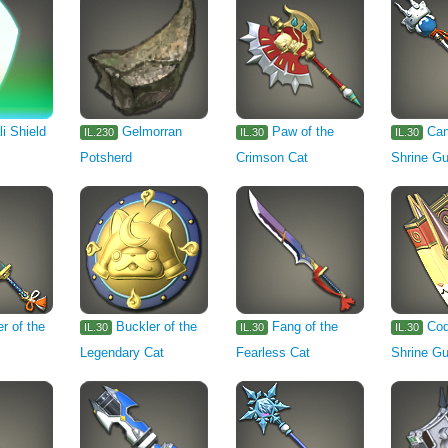
li Shield
Gelmorran
Paw of the
Can
IL.230
IL.30
IL.30
Potsherd
Crimson Cat
Shrine Gu
r of the
Buckler of the
Fang of the
Cod
IL.30
IL.30
IL.30
Legendary Cat
Fearless Cat
Shrine Gu