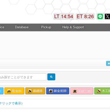
LT 14:54
ET 8:27
ice
Database
Pickup
Help & Support
師
彫金師
裁縫師
錬金術師
革細工師
木工
クリックで表示）