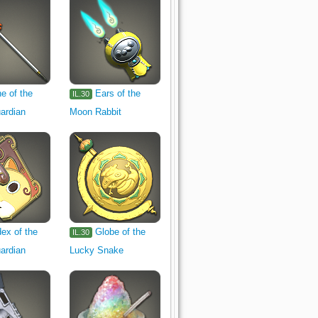
e of the
Ears of the
IL.30
ardian
Moon Rabbit
ex of the
Globe of the
IL.30
ardian
Lucky Snake