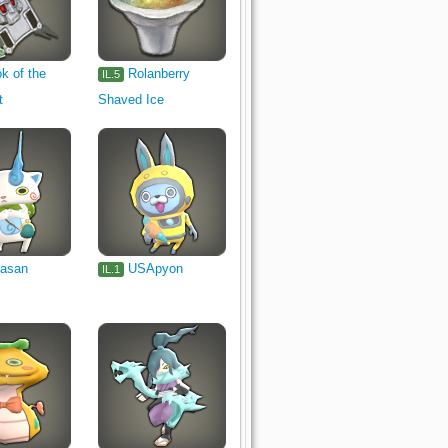
k of the
Rolanberry
IL.5
t
Shaved Ice
asan
USApyon
IL.1