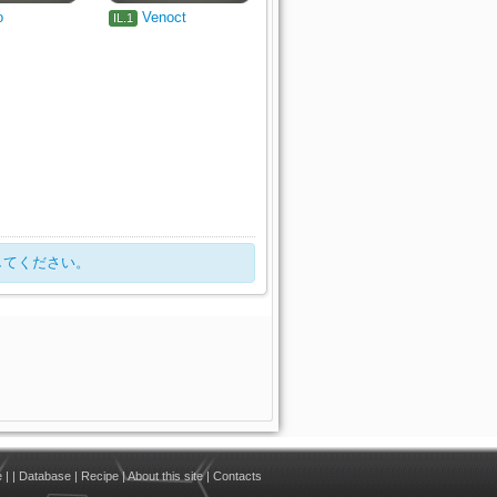
o
Venoct
IL.1
してください。
e
|
|
Database
|
Recipe
|
About this site
|
Contacts