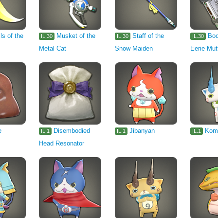
ls of the
Musket of the
Staff of the
Boo
IL.30
IL.30
IL.30
Metal Cat
Snow Maiden
Eerie Mut
e
Disembodied
Jibanyan
Kom
IL.1
IL.1
IL.1
Head Resonator