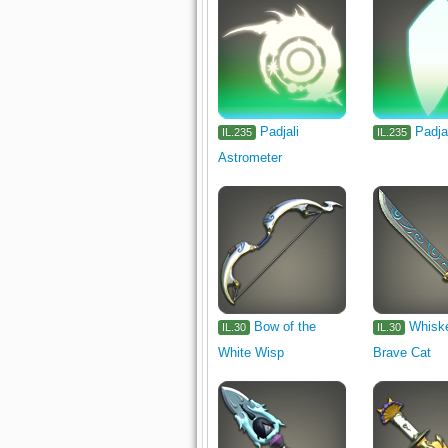
Padjali
Padja
IL.235
IL.235
Astrometer
Bow of the
Whiske
IL.30
IL.30
White Wisp
Brave Cat