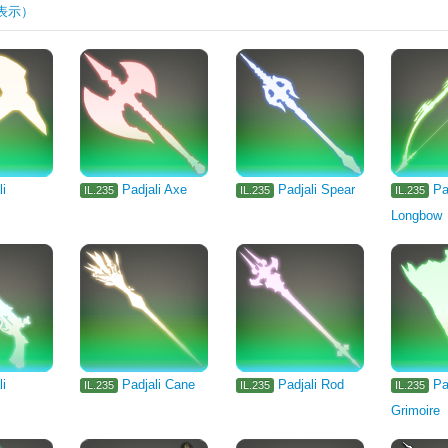
表示）
rm
Machinist's Arm
Astrologian's Arm
1105
Pugilist's Arm
Gl
Two-handed Thaumaturge's Arm
Two-handed Conjurer's Arm
Arcanist'
li
Padjali Axe
Padjali Spear
Pa
IL.235
IL.235
IL.235
Longbow
li
Padjali Cane
Padjali Rod
Pa
IL.235
IL.235
IL.235
Grimoire