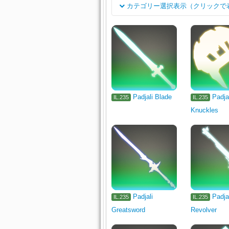
カテゴリー選択表示（クリックで
Class
Rogue's Arms
Dark Knight's A
Job
Archer's Arm
Lancer's Arm
Miscellany
Other
Minion
Padjali Blade
Padja
IL.235
IL.235
Knuckles
Padjali
Padja
IL.235
IL.235
Greatsword
Revolver