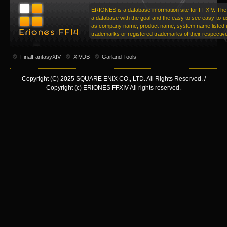
ERIONES is a database information site for FFXIV. The 
a database with the goal and the easy to see easy-to-u
as company name, product name, system name listed in
trademarks or registered trademarks of their respecti
FinalFantasyXIV
XIVDB
Garland Tools
Copyright (C) 2025 SQUARE ENIX CO., LTD. All Rights Reserved. /
Copyright (c) ERIONES FFXIV All rights reserved.