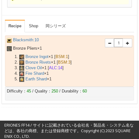
Recipe
Shop
同シリーズ
Blacksmith:10
Bronze Pliers×
1
Bronze Ingot
×
1
[
BSM:1
]
Bronze Rivets
×
1
[
BSM:3
]
Clove Oil
×
1
[
ALC:14
]
Fire Shard
×
1
Earth Shard
×
1
Difficulty：
45
/ Quality：
250
/ Durability：
60
ERIONES FF14 / サイトに記載されている会社名・製品名・システム名な
どは、各社の商標、または登録商標です。Copyright (C) 2023 SQUARE
ENIX CO., LTD.