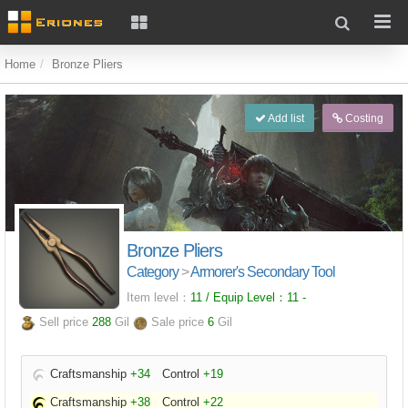
Home
Bronze Pliers
Add list
Costing
Bronze Pliers
Category
>
Armorer's Secondary Tool
Item level：
11 / Equip Level：
11
-
Sell price
288
Gil
Sale price
6
Gil
Craftsmanship
+34
Control
+19
Craftsmanship
+38
Control
+22