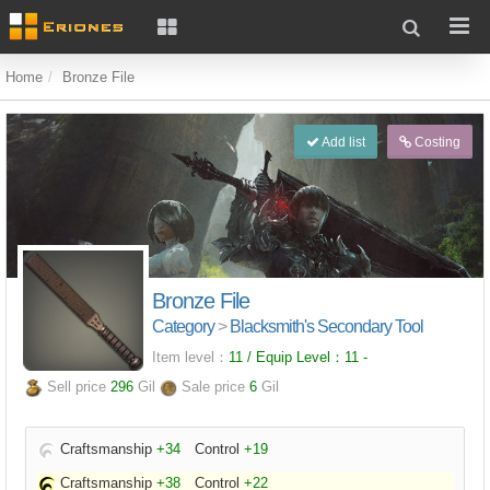
Home
Bronze File
Add list
Costing
Bronze File
Category
>
Blacksmith's Secondary Tool
Item level：
11 / Equip Level：
11
-
Sell price
296
Gil
Sale price
6
Gil
Craftsmanship
+34
Control
+19
Craftsmanship
+38
Control
+22