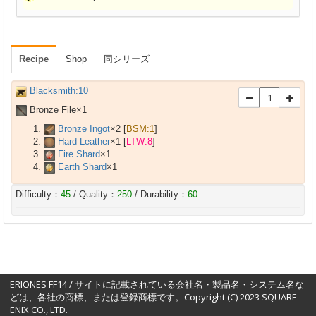
Recipe
Shop
同シリーズ
Blacksmith:10
Bronze File×
1
Bronze Ingot
×
2
[
BSM:1
]
Hard Leather
×
1
[
LTW:8
]
Fire Shard
×
1
Earth Shard
×
1
Difficulty：
45
/ Quality：
250
/ Durability：
60
ERIONES FF14 / サイトに記載されている会社名・製品名・システム名な
どは、各社の商標、または登録商標です。Copyright (C) 2023 SQUARE
ENIX CO., LTD.