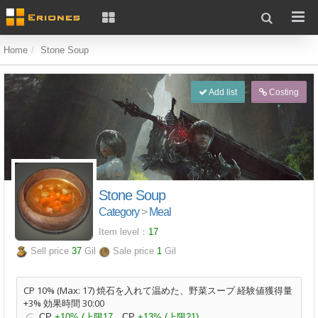
Home
Stone Soup
Add list
Costing
Stone Soup
Category
>
Meal
Item level：
17
Sell price
37
Gil
Sale price
1
Gil
CP 10% (Max: 17) 焼石を入れて温めた、野菜スープ 経験値獲得量
+3% 効果時間 30:00
CP
+10% (上限17
CP
+13% (上限21)