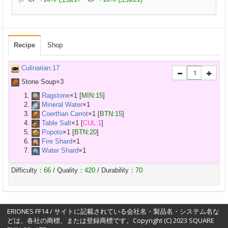
Recipe
Shop
Culinarian:17
Stone Soup×
3
Ragstone
×
1
[
MIN:15
]
Mineral Water
×
1
Coerthan Carrot
×
1
[
BTN:15
]
Table Salt
×
1
[
CUL:1
]
Popoto
×
1
[
BTN:20
]
Fire Shard
×
1
Water Shard
×
1
Difficulty：
66
/ Quality：
420
/ Durability：
70
ERIONES FF14 / サイトに記載されている会社名・製品名・システム名な
どは、各社の商標、または登録商標です。Copyright (C) 2023 SQUARE