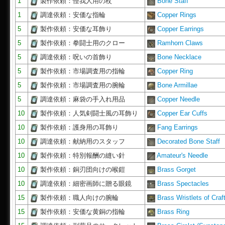
1
製作依頼：怪我人用の杖
Bone Staff
1
調達依頼：安価な指輪
Copper Rings
5
製作依頼：安価な耳飾り
Copper Earrings
5
製作依頼：拳闘士用のクロー
Ramhorn Claws
5
調達依頼：呪いの首飾り
Bone Necklace
5
製作依頼：市場調査用の指輪
Copper Ring
5
製作依頼：市場調査用の腕輪
Bone Armillae
5
調達依頼：麻袋の手入れ用品
Copper Needle
10
製作依頼：人気剣闘士風の耳飾り
Copper Ear Cuffs
10
製作依頼：護身用の耳飾り
Fang Earrings
10
調達依頼：献納用のスタッフ
Decorated Bone Staff
10
製作依頼：特別報酬の縫い針
Amateur's Needle
10
製作依頼：銅刃団向けの喉鎧
Brass Gorget
10
調達依頼：細密画師に贈る眼鏡
Brass Spectacles
15
製作依頼：職人向けの腕輪
Brass Wristlets of Craf
15
製作依頼：安価な黄銅の指輪
Brass Ring