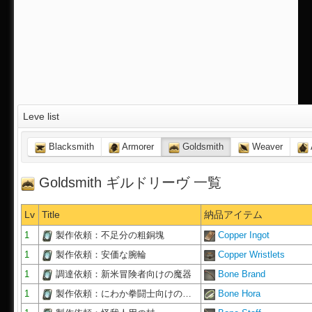
Leve list
Blacksmith
Armorer
Goldsmith
Weaver
Goldsmith ギルドリーヴ 一覧
Lv
Title
納品アイテム
1
製作依頼：不足分の粗銅塊
Copper Ingot
1
製作依頼：安価な腕輪
Copper Wristlets
1
調達依頼：新米冒険者向けの魔器
Bone Brand
1
製作依頼：にわか拳闘士向けの…
Bone Hora