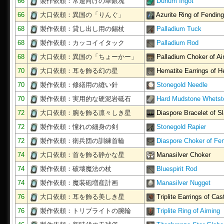
66
製作依頼：常連向けの翠銀塊
Durium Ingot
66
大口依頼：異国の「りんぐ」
Azurite Ring of Fending
68
製作依頼：貸し出し用の錫杖
Palladium Tuck
68
製作依頼：カッコイイタック
Palladium Rod
68
大口依頼：異国の「ちょーかー」
Palladium Choker of A
70
大口依頼：耳を飾る幻の星
Hematite Earrings of H
70
製作依頼：修繕用の縫い針
Stonegold Needle
70
製作依頼：実用的な硬泥岩砥石
Hard Mudstone Whetst
72
大口依頼：腕を飾る凛々しき星
Diaspore Bracelet of S
72
製作依頼：憧れの細身の剣
Stonegold Rapier
72
製作依頼：衛兵団の訓練首輪
Diaspore Choker of Fe
74
大口依頼：首を飾る静かな星
Manasilver Choker
74
製作依頼：破壊魔法の杖
Bluespirit Rod
74
製作依頼：魔装砲増産計画
Manasilver Nugget
76
大口依頼：耳を飾る美しき星
Triplite Earrings of Cas
76
製作依頼：トリプライトの腕輪
Triplite Ring of Aiming