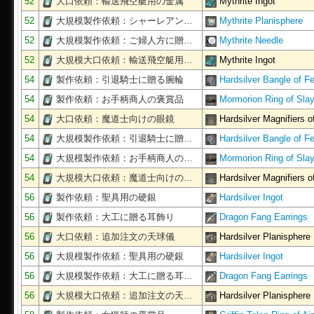
52
大口依頼：輸送飛空艇用の金属
Mythrite Ingot
52
大規模製作依頼：シャーレアン…
Mythrite Planisphere
52
大規模製作依頼：ご婦人方に贈…
Mythrite Needle
52
大規模大口依頼：輸送飛空艇用…
Mythrite Ingot
54
製作依頼：引退騎士に贈る腕輪
Hardsilver Bangle of F
54
製作依頼：お手柄商人の褒賞品
Mormorion Ring of Slay
54
大口依頼：魔道士向けの眼鏡
Hardsilver Magnifiers 
54
大規模製作依頼：引退騎士に贈…
Hardsilver Bangle of F
54
大規模製作依頼：お手柄商人の…
Mormorion Ring of Slay
54
大規模大口依頼：魔道士向けの…
Hardsilver Magnifiers 
56
製作依頼：聖具用の硬銀
Hardsilver Ingot
56
製作依頼：大工に贈る耳飾り
Dragon Fang Earrings
56
大口依頼：追加注文の天球儀
Hardsilver Planisphere
56
大規模製作依頼：聖具用の硬銀
Hardsilver Ingot
56
大規模製作依頼：大工に贈る耳…
Dragon Fang Earrings
56
大規模大口依頼：追加注文の天…
Hardsilver Planisphere