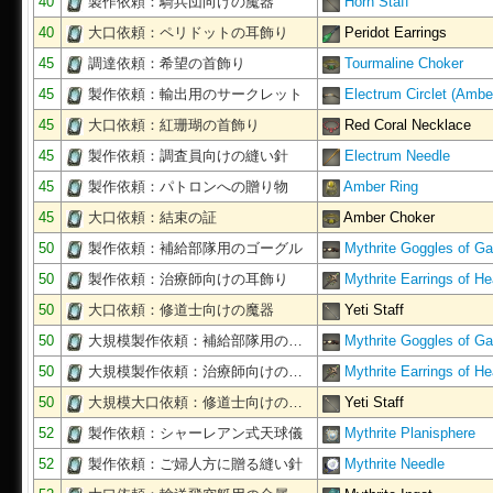
40
製作依頼：騎兵団向けの魔器
Horn Staff
40
大口依頼：ペリドットの耳飾り
Peridot Earrings
45
調達依頼：希望の首飾り
Tourmaline Choker
45
製作依頼：輸出用のサークレット
Electrum Circlet (Ambe
45
大口依頼：紅珊瑚の首飾り
Red Coral Necklace
45
製作依頼：調査員向けの縫い針
Electrum Needle
45
製作依頼：パトロンへの贈り物
Amber Ring
45
大口依頼：結束の証
Amber Choker
50
製作依頼：補給部隊用のゴーグル
Mythrite Goggles of Ga
50
製作依頼：治療師向けの耳飾り
Mythrite Earrings of He
50
大口依頼：修道士向けの魔器
Yeti Staff
50
大規模製作依頼：補給部隊用の…
Mythrite Goggles of Ga
50
大規模製作依頼：治療師向けの…
Mythrite Earrings of He
50
大規模大口依頼：修道士向けの…
Yeti Staff
52
製作依頼：シャーレアン式天球儀
Mythrite Planisphere
52
製作依頼：ご婦人方に贈る縫い針
Mythrite Needle