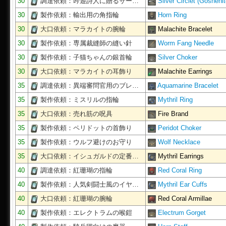
30
調達依頼：吟遊詩人に贈るサー…
Silver Circlet (Goshenit
30
製作依頼：輸出用の角指輪
Horn Ring
30
大口依頼：マラカイトの腕輪
Malachite Bracelet
30
製作依頼：専属裁縫師の縫い針
Worm Fang Needle
30
製作依頼：子猫ちゃんの銀首輪
Silver Choker
30
大口依頼：マラカイトの耳飾り
Malachite Earrings
35
調達依頼：異端審問官用のブレ…
Aquamarine Bracelet
35
製作依頼：ミスリルの指輪
Mythril Ring
35
大口依頼：売れ筋の呪具
Fire Brand
35
製作依頼：ペリドットの首飾り
Peridot Choker
35
製作依頼：ウルフ避けのお守り
Wolf Necklace
35
大口依頼：イシュガルドの定番…
Mythril Earrings
40
調達依頼：紅珊瑚の指輪
Red Coral Ring
40
製作依頼：人気剣闘士風のイヤ…
Mythril Ear Cuffs
40
大口依頼：紅珊瑚の腕輪
Red Coral Armillae
40
製作依頼：エレクトラムの喉鎧
Electrum Gorget