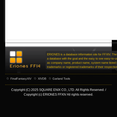
ERIONES is a database information site for FFXIV. The 
a database with the goal and the easy to see easy-to-u
as company name, product name, system name listed in
trademarks or registered trademarks of their respecti
FinalFantasyXIV
XIVDB
Garland Tools
Copyright (C) 2025 SQUARE ENIX CO., LTD. All Rights Reserved. /
Copyright (c) ERIONES FFXIV All rights reserved.