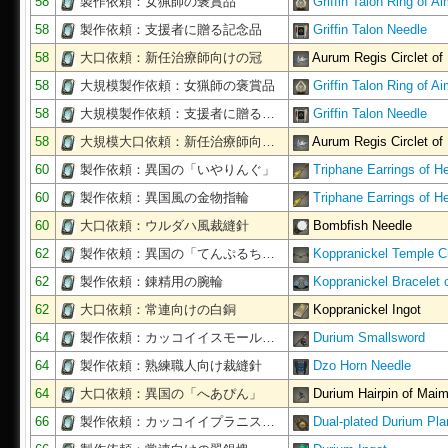
58
製作依頼：女猟師の褒賞品
Griffin Talon Ring of A
58
製作依頼：支援者に贈る記念品
Griffin Talon Needle
58
大口依頼：新任治療師向けの冠
Aurum Regis Circlet of
58
大規模製作依頼：女猟師の褒賞品
Griffin Talon Ring of A
58
大規模製作依頼：支援者に贈る…
Griffin Talon Needle
58
大規模大口依頼：新任治療師向…
Aurum Regis Circlet of
60
製作依頼：異国の「いやりんぐ」
Triphane Earrings of He
60
製作依頼：異国風の金物指輪
Triphane Earrings of He
60
大口依頼：ウルダハ風裁縫針
Bombfish Needle
62
製作依頼：異国の「てんぷるち…
Koppranickel Temple C
62
製作依頼：錬精用の腕輪
Koppranickel Bracelet
62
大口依頼：常連向けの白銅
Koppranickel Ingot
64
製作依頼：カッコイイスモール…
Durium Smallsword
64
製作依頼：熟練職人向け裁縫針
Dzo Horn Needle
64
大口依頼：異国の「へあぴん」
Durium Hairpin of Maim
66
製作依頼：カッコイイプラニス…
Dual-plated Durium Pla