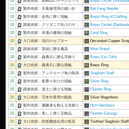
15
調達依頼：副葬品のサークレット
Brass Circlet (Sunston
15
製作依頼：天幕修理用の縫い針
Bat Fang Needle
15
製作依頼：金色に輝く指輪
Brass Ring of Crafting
15
調達依頼：グリダニア向けのサ…
Brass Circlet (Danburit
20
製作依頼：幸運の珊瑚の指輪
Coral Ring
20
大口依頼：流行のセプター
Decorated Copper Scep
20
調達依頼：英雄に贈る魔器
Wind Brand
20
製作依頼：義勇兵に贈る耳飾り
Brass Ear Cuffs
20
大口依頼：義勇兵に贈る指輪
Brass Ring
20
製作依頼：アンテロープ角の呪具
Staghorn Staff
25
製作依頼：船乗り向けの指輪
Silver Ring
25
調達依頼：道士に捧げる指輪
Fluorite Ring
25
大口依頼：写本作業用の眼鏡
Silver Magnifiers
25
製作依頼：優勝者を称える首飾り
Horn Necklace
25
製作依頼：美しく輝く宝飾品
Fluorite Earrings
25
大口依頼：防衛費捻出用の呪具
Toothed Staghorn Staff