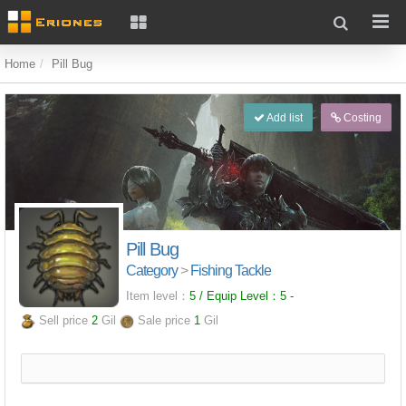
Home
Pill Bug
Add list
Costing
Pill Bug
Category
>
Fishing Tackle
Item level：
5 / Equip Level：
5
-
Sell price
2
Gil
Sale price
1
Gil