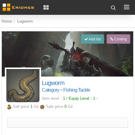
Home
Lugworm
Add list
Costing
Lugworm
Category
>
Fishing Tackle
Item level：
1 / Equip Level：
1
-
Sell price
1
Gil
Sale price
0
Gil