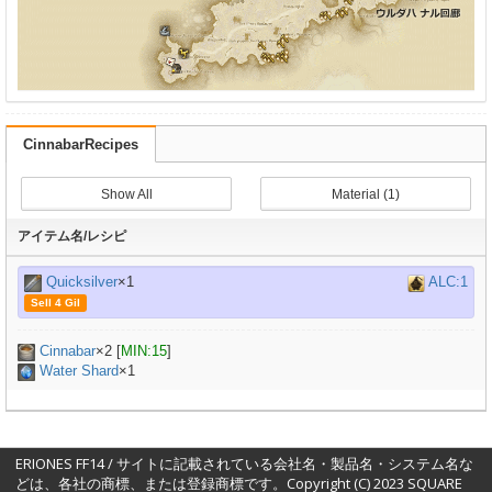
CinnabarRecipes
Show All
Material (1)
アイテム名/レシピ
Quicksilver
×1
ALC:1
Sell 4 Gil
Cinnabar
×
2
[
MIN:15
]
Water Shard
×1
ERIONES FF14 / サイトに記載されている会社名・製品名・システム名な
どは、各社の商標、または登録商標です。Copyright (C) 2023 SQUARE