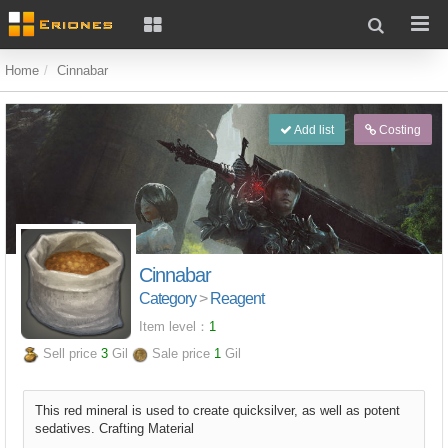
Home
Cinnabar
Add list
Costing
Cinnabar
Category
>
Reagent
Item level：
1
Sell price
3
Gil
Sale price
1
Gil
This red mineral is used to create quicksilver, as well as potent
sedatives. Crafting Material