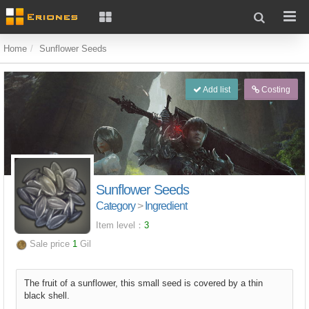
Home
Sunflower Seeds
Add list
Costing
Sunflower Seeds
Category
>
Ingredient
Item level：
3
Sale price
1
Gil
The fruit of a sunflower, this small seed is covered by a thin
black shell.