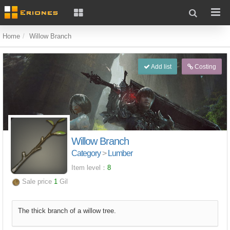
Home
Willow Branch
Add list
Costing
Willow Branch
Category
>
Lumber
Item level：
8
Sale price
1
Gil
The thick branch of a willow tree.