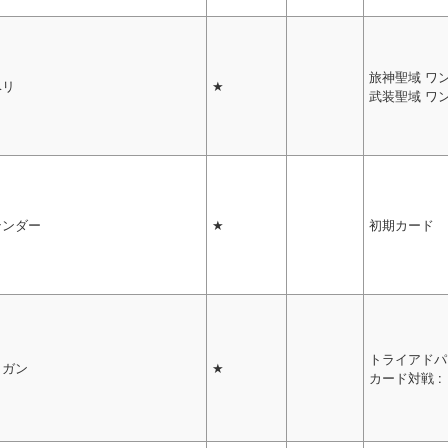
旅神聖域 ワ
ベリ
★
武装聖域 ワ
テンダー
★
初期カード
トライアドパ
リガン
★
カード対戦 