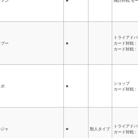
リマン
★
掃討作戦 ゼ
トライアドパ
ーブー
★
カード対戦 :
カード対戦 
ショップ
コボ
★
カード対戦 
トライアドパ
ルジャ
★
獣人タイプ
カード対戦 :