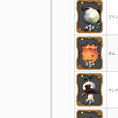
プリ
ボム
マン