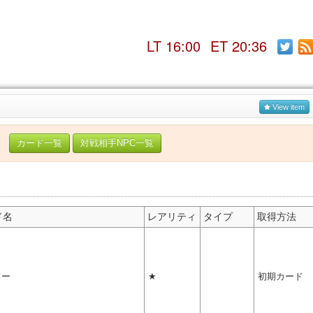
LT 16:00
ET 20:36
View item
カード一覧
対戦相手NPC一覧
ド名
レアリティ
タイプ
取得方法
ドー
★
初期カード