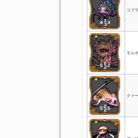
コブ
モル
クァ