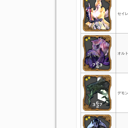
セイ
オル
デモ