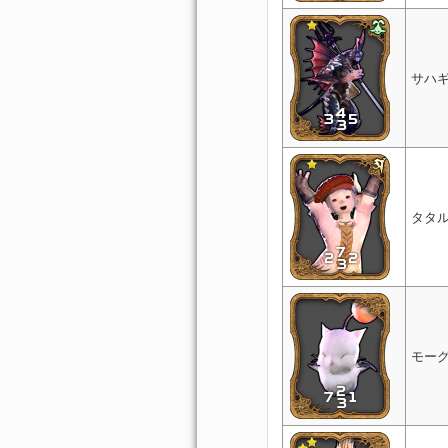
サハ
タタ
モー