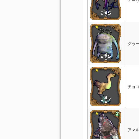
アー
グゥ
チョ
アマ