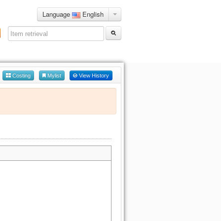
Language
English
Login
Costing
Mylist
View History