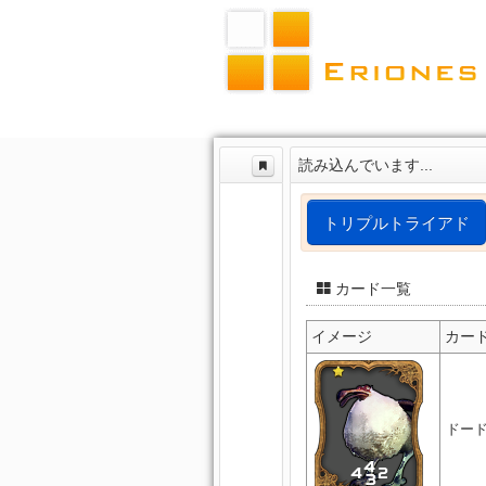
読み込んでいます...
トリプルトライアド
カード一覧
イメージ
カー
ドー