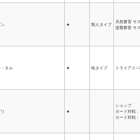
天然要害 サ
ギン
★
獣人タイプ
逆襲要害 サ
ル・タル
★
暁タイプ
トライアドパ
ショップ
グリ
★
カード対戦 
カード対戦 