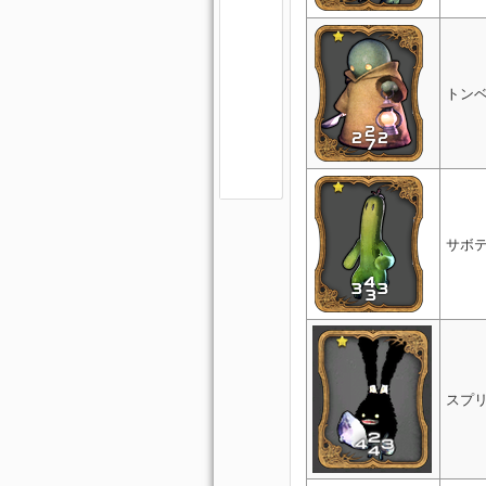
トン
サボ
スプ