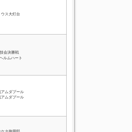
リウス大灯台
技会決勝戦
 ヘルムハート
城アムダプール
城アムダプール
ウケタ御用邸