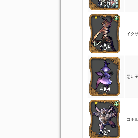
イク
悪い
コボ