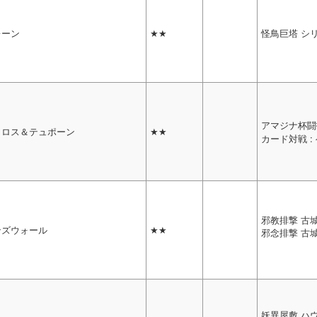
レーン
★★
怪鳥巨塔 シ
アマジナ杯闘
トロス＆テュポーン
★★
カード対戦 :
邪教排撃 古
ンズウォール
★★
邪念排撃 古
妖異屋敷 ハ